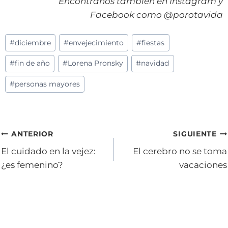
Encontranos también en Instagram y
Facebook como @porotavida
Etiquetas
#
diciembre
#
envejecimiento
#
fiestas
de
#
fin de año
#
Lorena Pronsky
#
navidad
la
entrada:
#
personas mayores
Navegación
ANTERIOR
SIGUIENTE
El cuidado en la vejez:
El cerebro no se toma
de
¿es femenino?
vacaciones
entradas