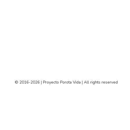
© 2016-2026 | Proyecto Porota Vida | All rights reserved
TiendaUp
Alternar
El Club
menú