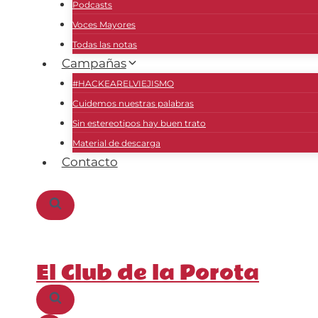
Podcasts
Voces Mayores
Todas las notas
Campañas
#HACKEARELVIEJISMO
Cuidemos nuestras palabras
Sin estereotipos hay buen trato
Material de descarga
Contacto
El Club de la Porota