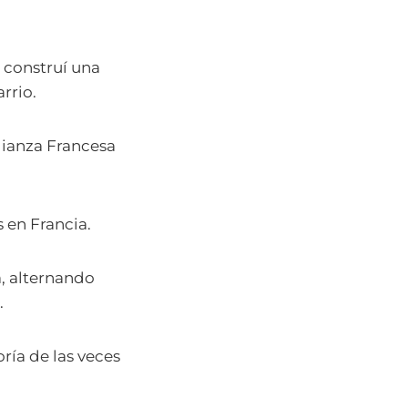
 construí una
rrio.
lianza Francesa
s en Francia.
a, alternando
.
ría de las veces