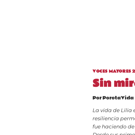
VOCES MAYORES 
Sin mir
Por
PorotaVida
La vida de Lilia
resiliencia perm
fue haciendo de
Desde sus prime