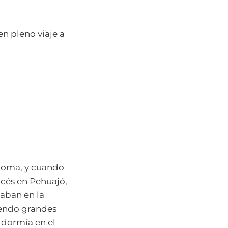
en pleno viaje a
dioma, y cuando
ncés en Pehuajó,
taban en la
iendo grandes
, dormía en el