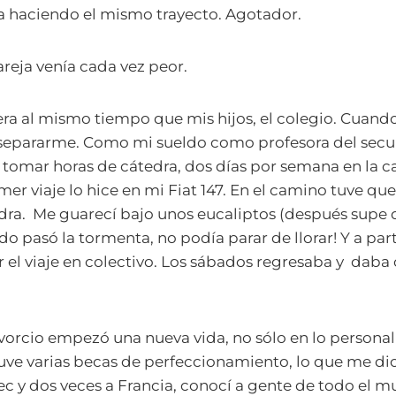
a haciendo el mismo trayecto. Agotador.
areja venía cada vez peor.
ra al mismo tiempo que mis hijos, el colegio. Cuando
í separarme. Como mi sueldo como profesora del secu
tomar horas de cátedra, dos días por semana en la ca
mer viaje lo hice en mi Fiat 147. En el camino tuve qu
dra. Me guarecí bajo unos eucaliptos (después supe 
o pasó la tormenta, no podía parar de llorar! Y a part
el viaje en colectivo. Los sábados regresaba y daba 
ivorcio empezó una nueva vida, no sólo en lo personal 
uve varias becas de perfeccionamiento, lo que me dio
ec y dos veces a Francia, conocí a gente de todo el 