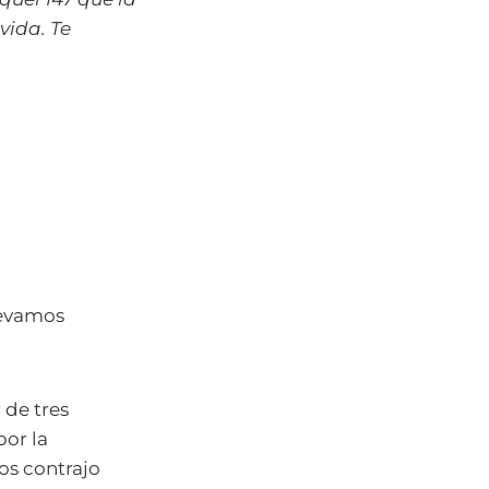
vida. Te
levamos
 de tres
or la
os contrajo