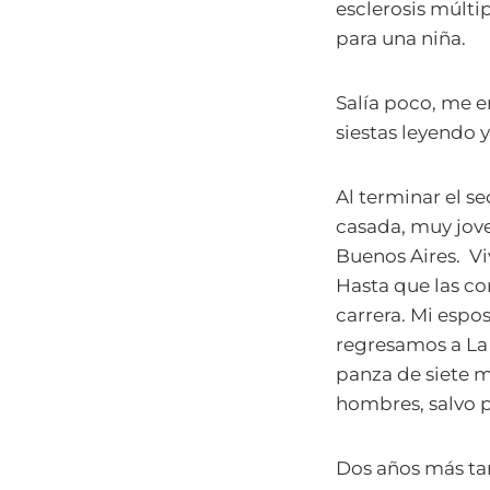
esclerosis múlti
para una niña.
Salía poco, me e
siestas leyendo 
Al terminar el s
casada, muy jove
Buenos Aires. Viv
Hasta que las co
carrera. Mi espo
regresamos a La
panza de siete m
hombres, salvo 
Dos años más tar