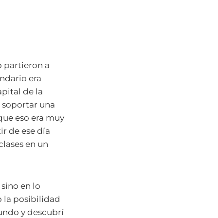
 partieron a
ndario era
pital de la
e soportar una
que eso era muy
ir de ese día
clases en un
sino en lo
 la posibilidad
mundo y descubrí