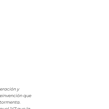
peración y
 reinvención que
 tormenta.
quel 147 que la