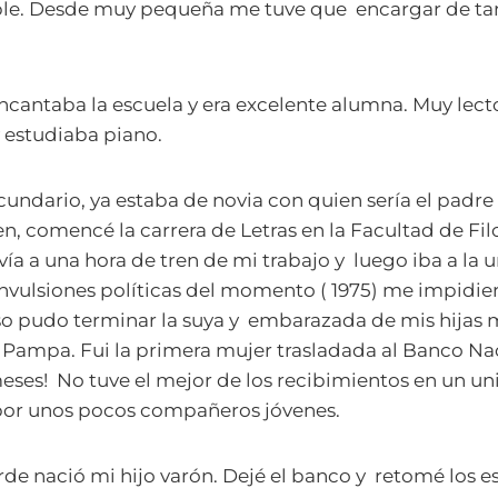
ple. Desde muy pequeña me tuve que encargar de tare
ncantaba la escuela y era excelente alumna. Muy lecto
y estudiaba piano.
ecundario, ya estaba de novia con quien sería el padre
n, comencé la carrera de Letras en la Facultad de Filo
ía a una hora de tren de mi trabajo y luego iba a la u
nvulsiones políticas del momento ( 1975) me impidie
so pudo terminar la suya y embarazada de mis hijas m
 Pampa. Fui la primera mujer trasladada al Banco Na
eses! No tuve el mejor de los recibimientos en un un
por unos pocos compañeros jóvenes.
de nació mi hijo varón. Dejé el banco y retomé los e