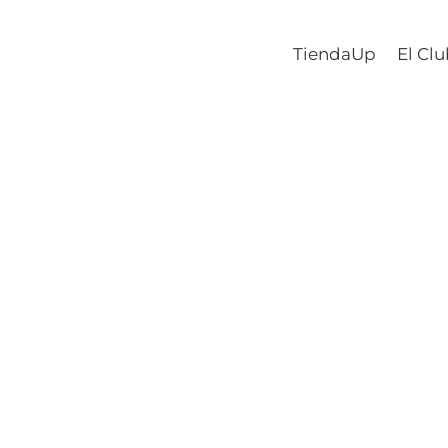
TiendaUp
El Cl