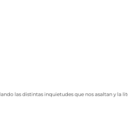
ndo las distintas inquietudes que nos asaltan y la li