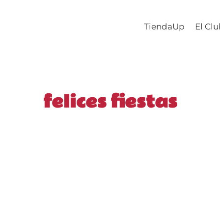
TiendaUp
El Cl
felices fiestas