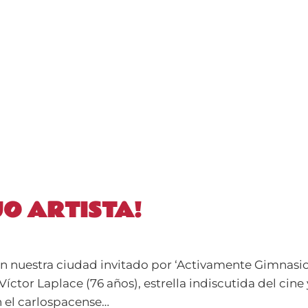
EJO ARTISTA!
en nuestra ciudad invitado por ‘Activamente Gimnasio
ctor Laplace (76 años), estrella indiscutida del cine y
 el carlospacense…