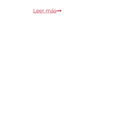
Víctor
Leer más
Laplace
¡VIEJO
ARTISTA!