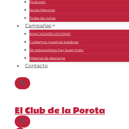
Podcasts
Voces Mayores
Todas las notas
Campañas
#HACKEARELVIEJISMO
Cuidemos nuestras palabras
Sin estereotipos hay buen trato
Material de descarga
Contacto
El Club de la Porota