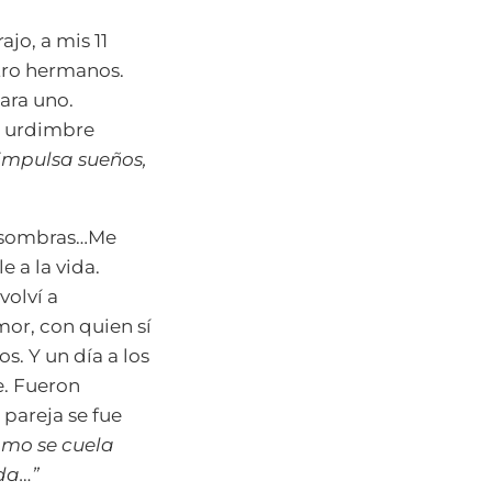
jo, a mis 11
atro hermanos.
ara uno.
a urdimbre
impulsa sueños,
 y sombras…Me
 a la vida.
volví a
or, con quien sí
s. Y un día a los
e. Fueron
pareja se fue
Como se cuela
ada…”