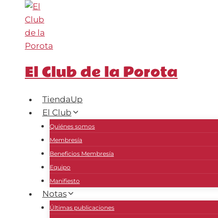
Saltar
al
contenido
El Club de la Porota
TiendaUp
El Club
Quiénes somos
Membresía
Beneficios Membresía
Equipo
Manifiesto
Notas
Últimas publicaciones