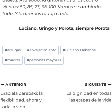
deseos. A la edad, la gritaremos a los cuatro
vientos: 80, 85, 73, 68, 100. Vamos a cambiarlo
todo. Y le diremos todo, a todo.
Luciano, Gringo y Porota, siempre Porota
Etiquetas
#
arrugas
#
envejecimiento
#
Luciano Debanne
de
#
madres
#
personas mayores
la
entrada:
Navegación
ANTERIOR
SIGUIENTE
Graciela Zarebski: la
La dignidad en todas
de
flexibilidad, ahora y
las etapas de la vida
entradas
toda la vida