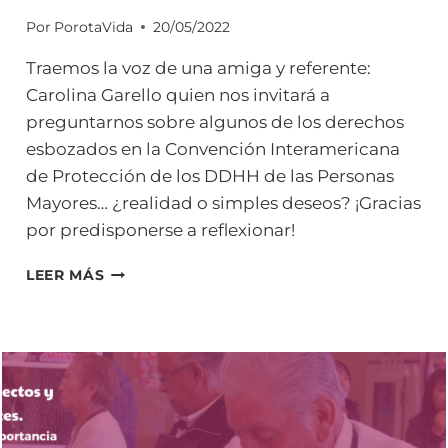
Por
PorotaVida
20/05/2022
Traemos la voz de una amiga y referente:
Carolina Garello quien nos invitará a
preguntarnos sobre algunos de los derechos
esbozados en la Convención Interamericana
de Protección de los DDHH de las Personas
Mayores… ¿realidad o simples deseos? ¡Gracias
por predisponerse a reflexionar!
DERECHO
LEER MÁS
AL
TRABAJO
DE
LAS
PERSONAS
MAYORES.
DEL
DICHO