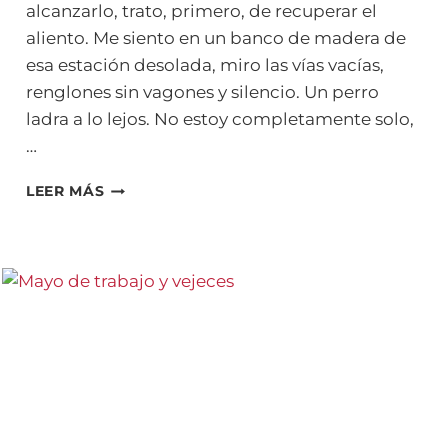
alcanzarlo, trato, primero, de recuperar el
aliento. Me siento en un banco de madera de
esa estación desolada, miro las vías vacías,
renglones sin vagones y silencio. Un perro
ladra a lo lejos. No estoy completamente solo,
…
TRABAJO:
LEER MÁS
LA
SETO
MARÍA,
EL
RAÚL
Y
LOS
TRENES