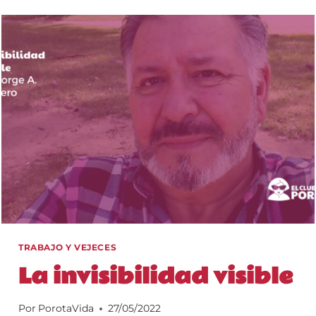
Y
VEJECES
TRABAJO Y VEJECES
La invisibilidad visible
Por
PorotaVida
27/05/2022