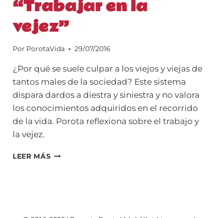
“Trabajar en la
vejez”
Por
PorotaVida
29/07/2016
¿Por qué se suele culpar a los viejos y viejas de
tantos males de la sociedad? Este sistema
dispara dardos a diestra y siniestra y no valora
los conocimientos adquiridos en el recorrido
de la vida. Porota reflexiona sobre el trabajo y
la vejez.
7MA.
LEER MÁS
COLUMNA
PARA
HOY
DÍA
CÓRDOBA:
“TRABAJAR