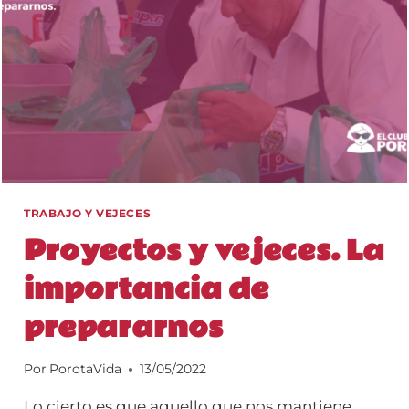
AL
HECHO…
TRABAJO Y VEJECES
Proyectos y vejeces. La
importancia de
prepararnos
Por
PorotaVida
13/05/2022
Lo cierto es que aquello que nos mantiene