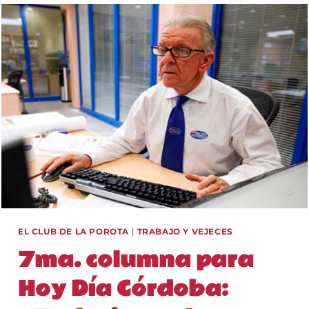
TÓPICO
DE
MAYO
EN
EL
CLUB
DE
LA
POROTA
EL CLUB DE LA POROTA
|
TRABAJO Y VEJECES
7ma. columna para
Hoy Día Córdoba: