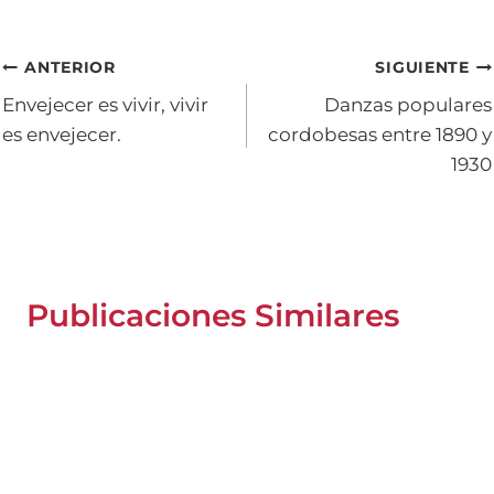
Navegación
ANTERIOR
SIGUIENTE
Envejecer es vivir, vivir
Danzas populares
de
es envejecer.
cordobesas entre 1890 y
entradas
1930
Publicaciones Similares