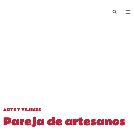
Saltar
al
contenido
ARTE Y VEJECES
Pareja de artesanos