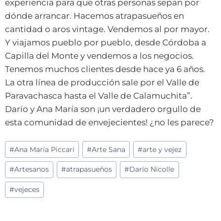
experiencia para que otras personas sepan por
dónde arrancar. Hacemos atrapasueños en
cantidad o aros vintage. Vendemos al por mayor.
Y viajamos pueblo por pueblo, desde Córdoba a
Capilla del Monte y vendemos a los negocios.
Tenemos muchos clientes desde hace ya 6 años.
La otra línea de producción sale por el Valle de
Paravachasca hasta el Valle de Calamuchita”.
Darío y Ana María son ¡un verdadero orgullo de
esta comunidad de envejecientes! ¿no les parece?
Etiquetas
#
Ana María Piccari
#
Arte Sana
#
arte y vejez
de
#
Artesanos
#
atrapasueños
#
Darío Nicolle
la
entrada:
#
vejeces