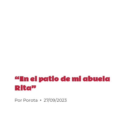
“En el patio de mi abuela
Rita”
Por
Porota
27/09/2023