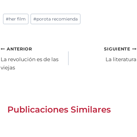
Etiquetas
#
her film
#
porota recomienda
de
la
entrada:
Navegación
ANTERIOR
SIGUIENTE
La revolución es de las
La literatura
de
viejas
entradas
Publicaciones Similares