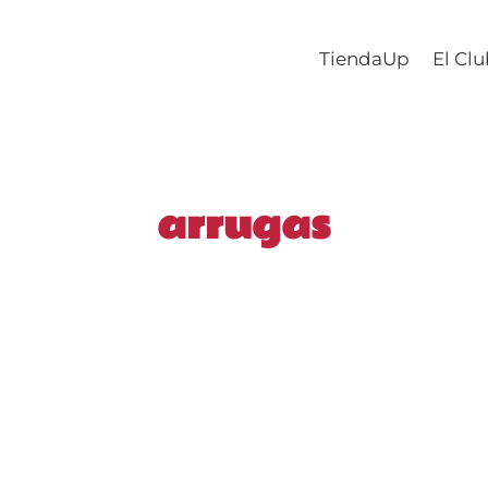
TiendaUp
El Cl
arrugas