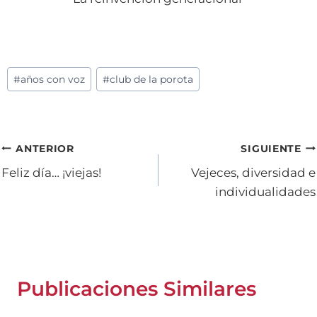
Etiquetas
#
años con voz
#
club de la porota
de
la
entrada:
Navegación
ANTERIOR
SIGUIENTE
Feliz día… ¡viejas!
Vejeces, diversidad e
de
individualidades
entradas
Publicaciones Similares