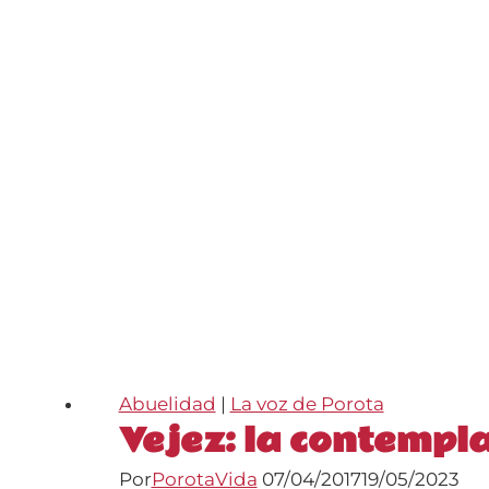
la
vejez
Abuelidad
|
La voz de Porota
Vejez: la contempl
Por
PorotaVida
07/04/2017
19/05/2023