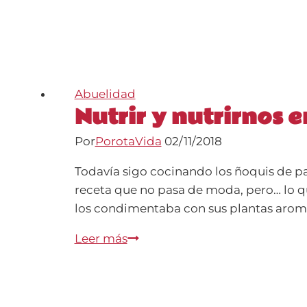
Abuelidad
Nutrir y nutrirnos e
Por
PorotaVida
02/11/2018
Todavía sigo cocinando los ñoquis de pa
receta que no pasa de moda, pero… lo q
los condimentaba con sus plantas arom
Nutrir
Leer más
y
nutrirnos
en