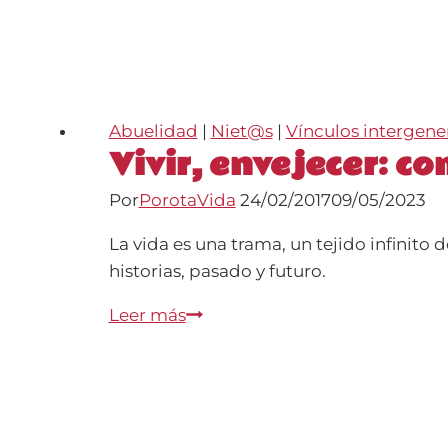
Abuelidad
|
Niet@s
|
Vínculos intergene
Vivir, envejecer: c
Por
PorotaVida
24/02/2017
09/05/2023
La vida es una trama, un tejido infinito
historias, pasado y futuro.
Vivir,
Leer más
envejecer:
comienzos
y
finales