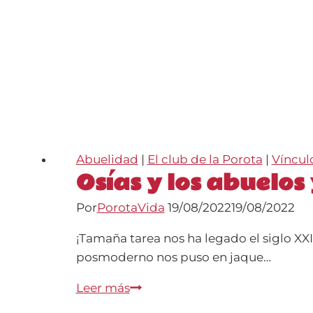
Abuelidad
|
El club de la Porota
|
Víncul
Osías y los abuelos
Por
PorotaVida
19/08/2022
19/08/2022
¡Tamaña tarea nos ha legado el siglo X
posmoderno nos puso en jaque…
Osías
Leer más
y