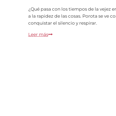
¿Qué pasa con los tiempos de la vejez en 
a la rapidez de las cosas. Porota se ve 
conquistar el silencio y respirar.
Vejez:
Leer más
la
contemplación
como
atributo