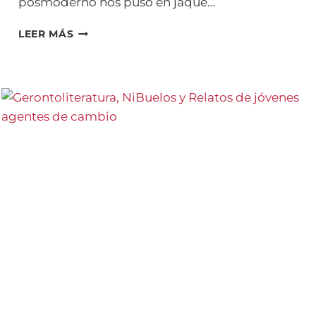
posmoderno nos puso en jaque…
OSÍAS
LEER MÁS
Y
LOS
ABUELOS
Y
ABUELAS
DEL
SIGLO
XXI