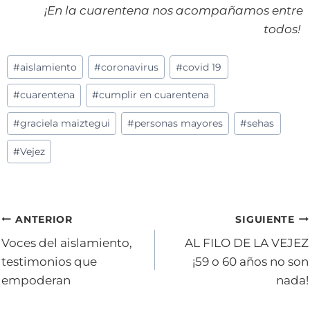
¡En la cuarentena
nos acompañamos entre
todos!
Etiquetas
#
aislamiento
#
coronavirus
#
covid 19
de
#
cuarentena
#
cumplir en cuarentena
la
entrada:
#
graciela maiztegui
#
personas mayores
#
sehas
#
Vejez
Navegación
ANTERIOR
SIGUIENTE
Voces del aislamiento,
AL FILO DE LA VEJEZ
de
testimonios que
¡59 o 60 años no son
entradas
empoderan
nada!