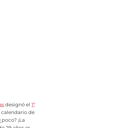
as
designó el
1º
l calendario de
 ¿poco? ¡La
de 29 años es