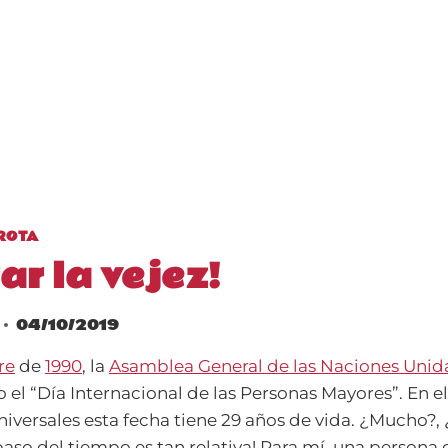
OROTA
ar la vejez!
04/10/2019
re
de
1990
, la
Asamblea General de las Naciones Unid
el “Día Internacional de las Personas Mayores”. En e
niversales esta fecha tiene 29 años de vida. ¿Mucho?,
aso del tiempo es tan relativa! Para mí, una persona 