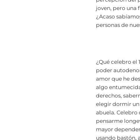
joven, pero una 
¿Acaso sabíamos 
personas de nue
¿Qué celebro el 
poder autodenom
amor que he desp
algo entumecida 
derechos, saberm
elegir dormir un
abuela. Celebro 
pensarme longev
mayor dependenci
usando bastón, a