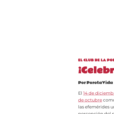
EL CLUB DE LA P
¡Celebr
Por
PorotaVida
El
14 de diciemb
de octubre
como 
las efemérides u
percepción del p