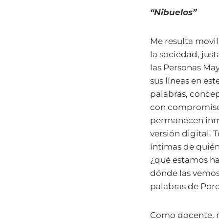
“Nibuelos”
Me resulta movil
la sociedad, jus
las Personas May
sus líneas en es
palabras, concep
con compromiso la
permanecen inmut
versión digital. 
íntimas de quién
¿qué estamos ha
dónde las vemos
palabras de Por
Como docente, me