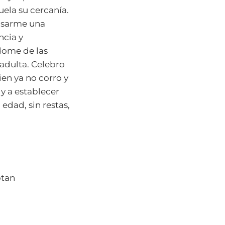
ela su cercanía.
ensarme una
ncia y
dome de las
adulta. Celebro
en ya no corro y
y a establecer
edad, sin restas,
otan