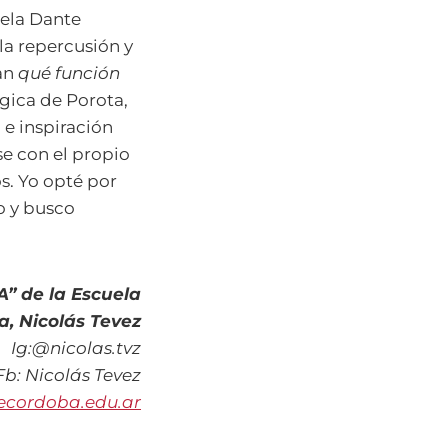
uela Dante
la repercusión y
ran
qué función
gica de Porota,
 e inspiración
e con el propio
s. Yo opté por
o y busco
A” de la Escuela
a, Nicolás Tevez
Ig:@nicolas.tvz
Fb: Nicolás Tevez
ecordoba.edu.ar