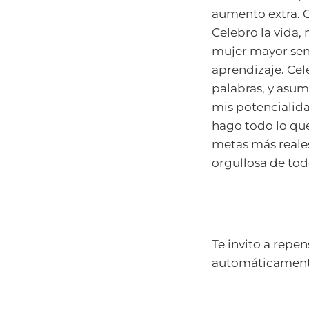
aumento extra. C
Celebro la vida,
mujer mayor sens
aprendizaje. Cel
palabras, y asu
mis potencialida
hago todo lo qu
metas más reales 
orgullosa de tod
Te invito a repe
automáticament