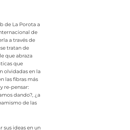
ub de La Porota a
Internacional de
la a través de
se tratan de
le que abraza
áticas que
n olvidadas en la
en las fibras más
y re-pensar:
tamos dando?, ¿a
inamismo de las
r sus ideas en un