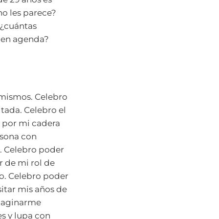
no les parece?
 ¿cuántas
s en agenda?
emismos. Celebro
tada. Celebro el
 por mi cadera
rsona con
a. Celebro poder
r de mi rol de
o. Celebro poder
itar mis años de
imaginarme
es y lupa con