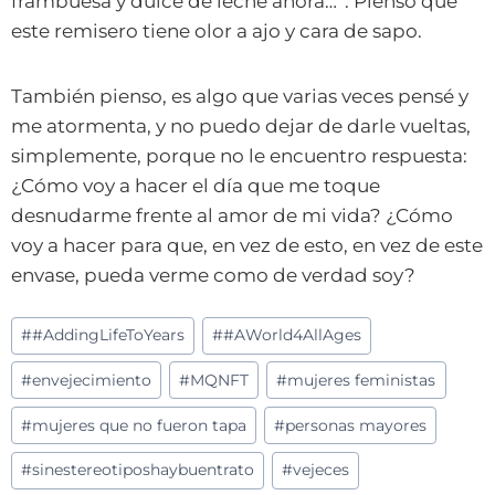
frambuesa y dulce de leche ahora…”. Pienso que
este remisero tiene olor a ajo y cara de sapo.
También pienso, es algo que varias veces pensé y
me atormenta, y no puedo dejar de darle vueltas,
simplemente, porque no le encuentro respuesta:
¿Cómo voy a hacer el día que me toque
desnudarme frente al amor de mi vida? ¿Cómo
voy a hacer para que, en vez de esto, en vez de este
envase, pueda verme como de verdad soy?
Etiquetas
#
#AddingLifeToYears
#
#AWorld4AllAges
de
#
envejecimiento
#
MQNFT
#
mujeres feministas
la
entrada:
#
mujeres que no fueron tapa
#
personas mayores
#
sinestereotiposhaybuentrato
#
vejeces