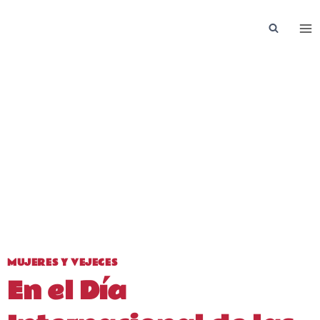
Saltar
al
contenido
MUJERES Y VEJECES
En el Día