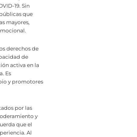
OVID-19. Sin
 públicas que
nas mayores,
emocional.
 los derechos de
apacidad de
ón activa en la
a. Es
bio y promotores
tados por las
poderamiento y
cuerda que el
periencia. Al