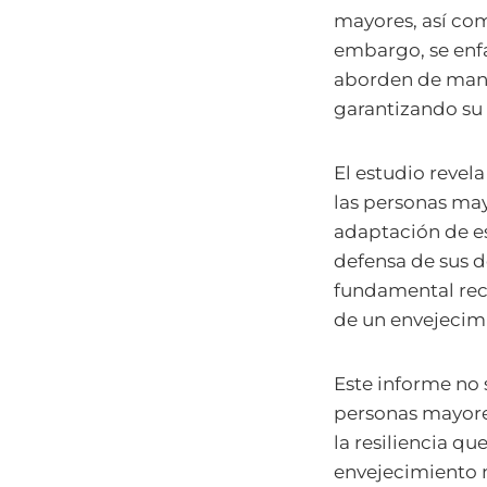
mayores, así com
embargo, se enfa
aborden de maner
garantizando su 
El estudio revel
las personas may
adaptación de es
defensa de sus d
fundamental rec
de un envejecim
Este informe no s
personas mayores
la resiliencia q
envejecimiento n