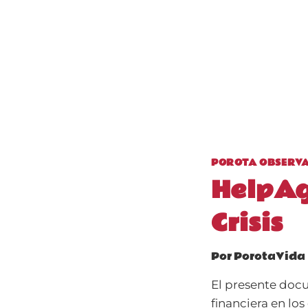
POROTA OBSERV
HelpAg
Crisis
Por
PorotaVida
El presente docu
financiera en lo