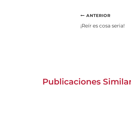
entrada:
Navegación
ANTERIOR
¡Reír es cosa seria!
de
entradas
Publicaciones Simila