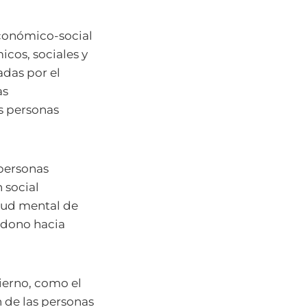
económico-social
cos, sociales y
das por el
as
as personas
 personas
 social
lud mental de
ndono hacia
ierno, como el
 de las personas