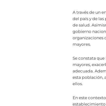
A través de un e
del país y de la
de salud. Asimi
gobierno nacional
organizaciones d
mayores.
Se constata que 
mayores, exacerb
adecuada. Además
esta población, 
ellos.
En este contexto
establecimiento