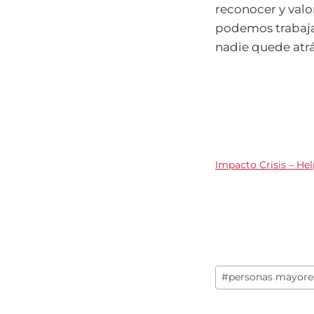
reconocer y valo
podemos trabajar
nadie quede atr
Impacto Crisis – He
Etiquetas
#
personas mayore
de
la