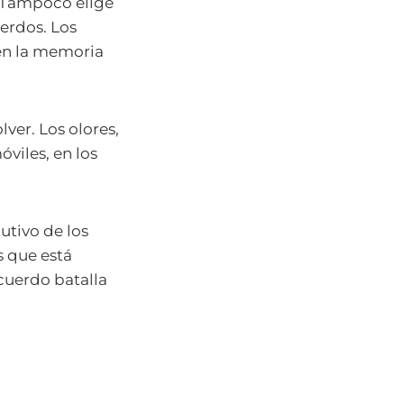
. Tampoco elige
erdos. Los
 en la memoria
lver. Los olores,
óviles, en los
utivo de los
s que está
cuerdo batalla