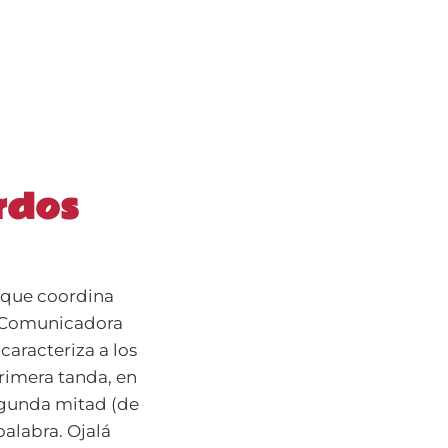
rdos
a que coordina
s Comunicadora
caracteriza a los
rimera tanda, en
segunda mitad (de
palabra. Ojalá