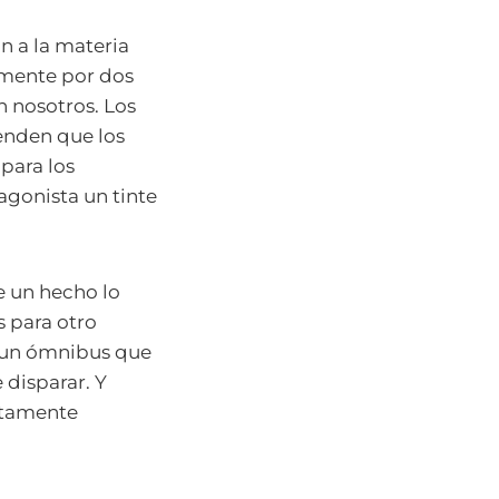
 a la materia
amente por dos
 nosotros. Los
enden que los
para los
gonista un tinte
de un hecho lo
s para otro
e un ómnibus que
 disparar. Y
rtamente