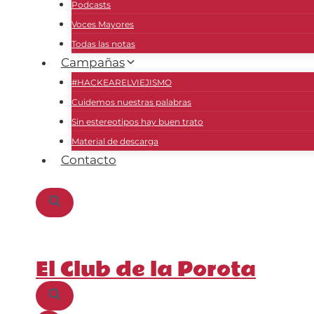
Podcasts
Voces Mayores
Todas las notas
Campañas
#HACKEARELVIEJISMO
Cuidemos nuestras palabras
Sin estereotipos hay buen trato
Material de descarga
Contacto
El Club de la Porota