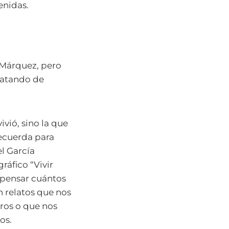
enidas.
 Márquez, pero
tratando de
ivió, sino la que
ecuerda para
l García
ráfico “Vivir
 pensar cuántos
n relatos que nos
ros o que nos
os.