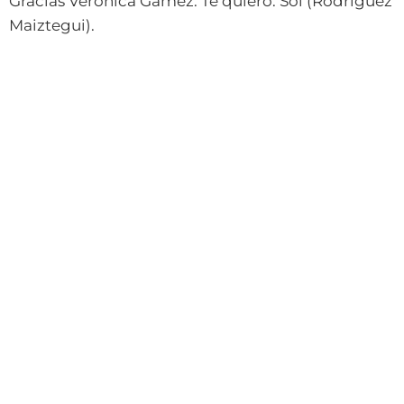
Gracias Verónica Gámez. Te quiero. Sol (Rodríguez
Maiztegui).