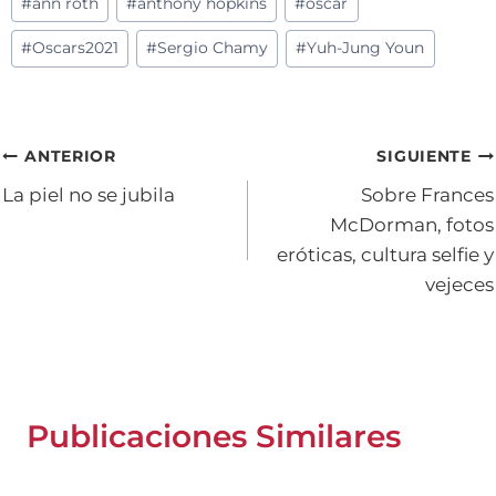
#
ann roth
#
anthony hopkins
#
oscar
de
#
Oscars2021
#
Sergio Chamy
#
Yuh-Jung Youn
la
entrada:
Navegación
ANTERIOR
SIGUIENTE
La piel no se jubila
Sobre Frances
de
McDorman, fotos
entradas
eróticas, cultura selfie y
vejeces
Publicaciones Similares