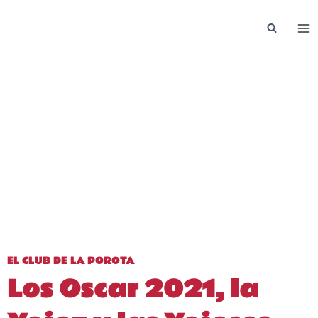
Saltar
al
contenido
EL CLUB DE LA POROTA
Los Oscar 2021, la