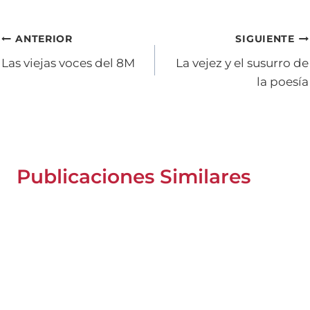
Navegación
ANTERIOR
SIGUIENTE
Las viejas voces del 8M
La vejez y el susurro de
de
la poesía
entradas
Publicaciones Similares