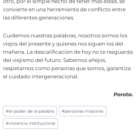
otro, por el simple hecho de tener más edad, se
convierte en una herramienta de conflicto entre
las diferentes generaciones.
Cuidemos nuestras palabras, nosotros somos los
viejos del presente y quienes nos siguen los del
mañana. La descalificación de hoy no te resguarda
del viejismo del futuro. Sabernos añejos,
respetarnos como personas que somos, garantiza
el cuidado intergeneracional.
Porota.
Etiquetas
#
el poder de la palabra
#
personas mayores
de
#
violencia institucional
la
entrada: