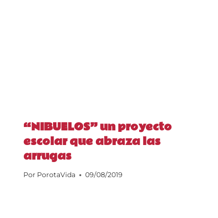
“NIBUELOS” un proyecto
escolar que abraza las
arrugas
Por
PorotaVida
09/08/2019