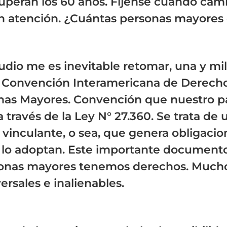
uperan los 60 años. Fíjense cuando cami
ten atención. ¿Cuántas personas mayore
udio me es inevitable retomar, una y mil
la Convención Interamericana de Derec
nas Mayores. Convención que nuestro paí
 través de la Ley N° 27.360. Se trata de 
vinculante, o sea, que genera obligacion
 lo adoptan. Este importante document
sonas mayores tenemos derechos. Much
ersales e inalienables.