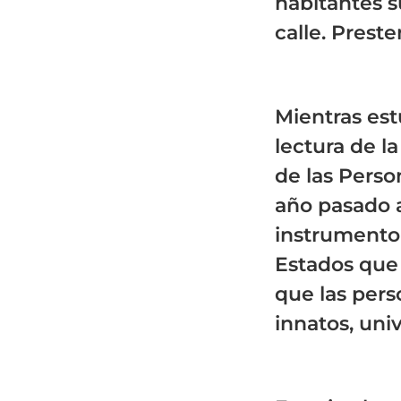
habitantes s
calle. Pres
Mientras est
lectura de 
de las Perso
año pasado a
instrumento 
Estados que
que las per
innatos, univ