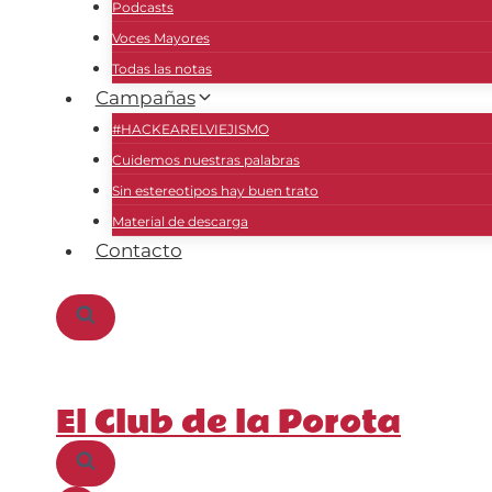
Podcasts
Voces Mayores
Todas las notas
Campañas
#HACKEARELVIEJISMO
Cuidemos nuestras palabras
Sin estereotipos hay buen trato
Material de descarga
Contacto
El Club de la Porota