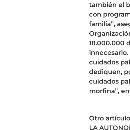
también el b
con program
familia”, as
Organizació
18.000.000 
innecesario
cuidados pa
dediquen, p
cuidados pal
morfina”, en
Otro artícu
LA AUTONOM