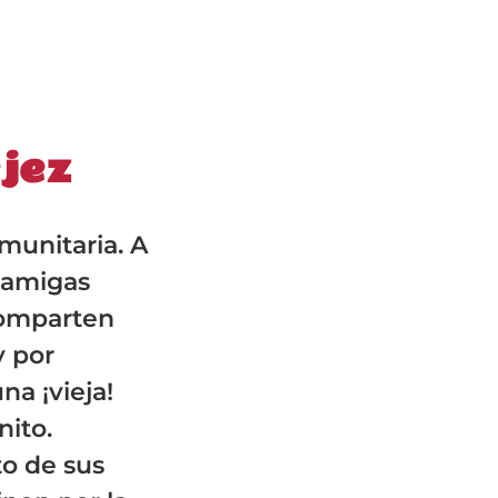
ejez
munitaria. A
 amigas
comparten
y por
na ¡vieja!
nito.
to de sus