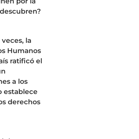
nen por la
s descubren?
 veces, la
hos Humanos
s ratificó el
un
es a los
o establece
os derechos