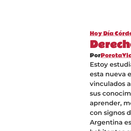
Hoy Día Córd
Derech
Por
PorotaVi
Estoy estud
esta nueva 
vinculados 
sus conocimi
aprender, me
con signos de
Argentina es