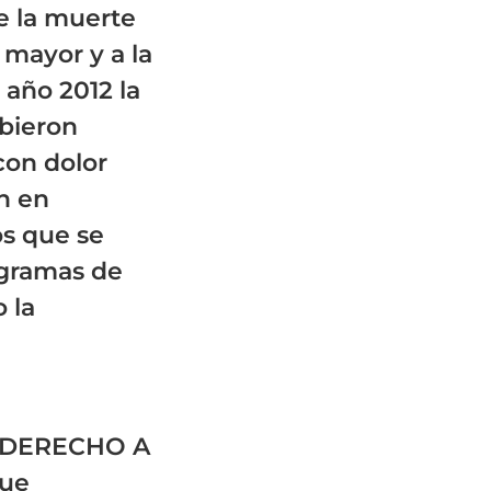
e la muerte
mayor y a la
 año 2012 la
bieron
con dolor
n en
os que se
ogramas de
 la
el DERECHO A
que