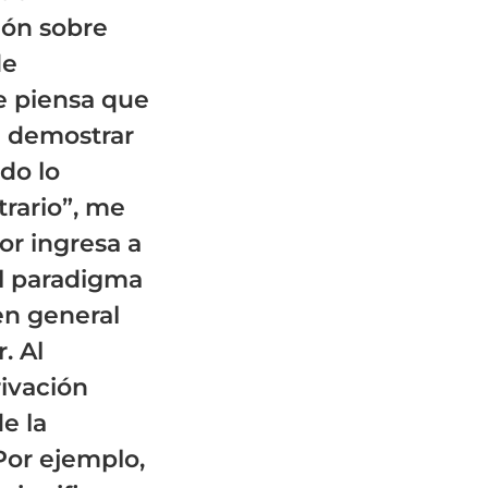
ión sobre
de
e piensa que
e demostrar
do lo
trario”, me
or ingresa a
el paradigma
en general
. Al
rivación
de la
Por ejemplo,