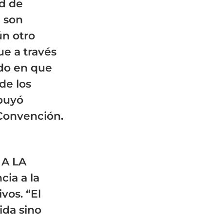
ad de
e son
ún otro
e a través
do en que
de los
ibuyó
 Convención.
 A LA
ia a la
vos. “El
ida sino