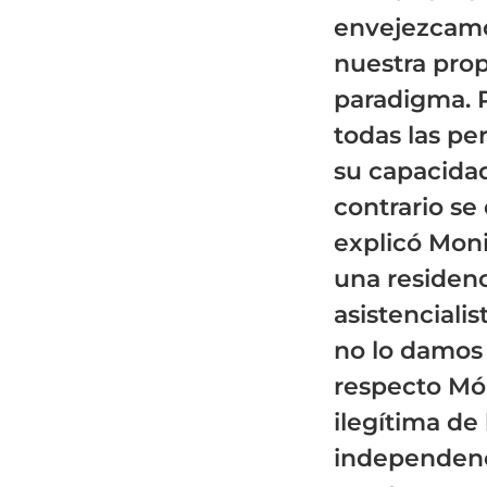
envejezcamo
nuestra propi
paradigma. P
todas las p
su capacidad
contrario se
explicó Mon
una residenc
asistenciali
no lo damos 
respecto Món
ilegítima de 
independenci