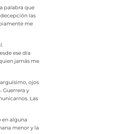
sa palabra que
 decepción las
sabiamente me
l.
esde ese día
quien jamás me
larguísimo, ojos
. Guerrera y
municarnos. Las
to en alguna
mana menor y la