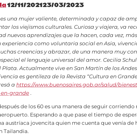
da
12/11/2021
23/03/2023
n es una mujer valiente, determinada y capaz de amp
ntar los viejismos culturales.
Curiosa y viajera, va re
d nuevos aprendizajes que la hacen, cada vez, más
xperiencia como voluntaria social en Asia, vivenci
chas creencias y abrazar, de una manera muy conc
especial el lenguaje universal del amor.
Cecilia Schul
 Plata. Actualmente vive en San Martín de los Andes
ivencia es gentileza de la Revista “Cultura en Grande
gresá a
https://www.buenosaires.gob.ar/salud/bienes
a-en-grande
.
después de los 60 es una manera de seguir corriendo 
eropuerto. Esperando a que pase el tiempo de esper
a austríaca jovencita quien me cuenta que venía de 
n Tailandia.