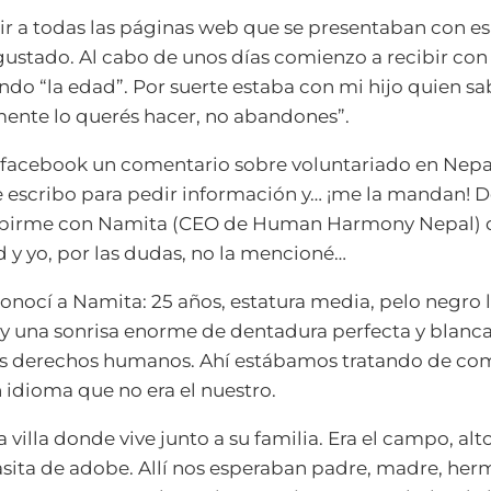
r a todas las páginas web que se presentaban con e
ustado. Al cabo de unos días comienzo a recibir con
ndo “la edad”. Por suerte estaba con mi hijo quien 
lmente lo querés hacer, no abandones”.
i facebook un comentario sobre voluntariado en Nepa
escribo para pedir información y… ¡me la mandan! D
ibirme con Namita (CEO de Human Harmony Nepal) 
 y yo, por las dudas, no la mencioné…
nocí a Namita: 25 años, estatura media, pelo negro 
a y una sonrisa enorme de dentadura perfecta y blanca
os derechos humanos. Ahí estábamos tratando de co
idioma que no era el nuestro.
 villa donde vive junto a su familia. Era el campo, al
sita de adobe. Allí nos esperaban padre, madre, her