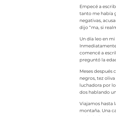
Empecé a escribi
tanto me había g
negativas, acusa
dijo “ma, si rea
Un día leo en m
Inmediatamente 
comencé a escr
preguntó la edad
Meses después co
negros, tez oliv
luchadora por l
dos hablando un 
Viajamos hasta la
montaña. Una ca