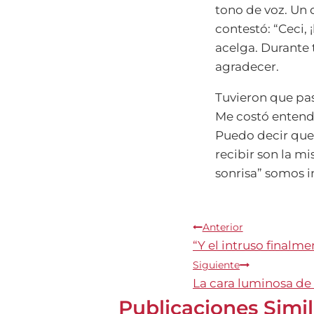
tono de voz. Un
contestó: “Ceci,
acelga. Durante t
agradecer.
Tuvieron que pas
Me costó entende
Puedo decir que 
recibir son la m
sonrisa” somos in
Navegación
Anterior
“Y el intruso finalme
de
Siguiente
La cara luminosa de 
entradas
Publicaciones Simi