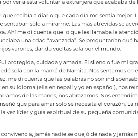
 por ver a esta voluntaria extranjera que acababa de l
r que recibía a diario que cada día me sentía mejor. L
 se sentaban sólo a mirarme. Las más atrevidas se ace
a. Ahí me di cuenta que lo que les llamaba la atenci
unciaba una edad “avanzada”. Se preguntarían qué h
hijos varones, dando vueltas sola por el mundo.
ui protegida, cuidada y amada. El silencio fue mi g
dé sola con la mamá de Namita. Nos sentamos en el p
vez, me di cuenta que las palabras no son indispensab
en su idioma (ella en nepali y yo en español), nos re
arramos de las manos, nos abrazamos. Nos entendimo
enseñó que para amar solo se necesita el corazón. L
a la vez líder y guía espiritual de su pequeña comunid
e convivencia, jamás nadie se quejó de nada y jamás n