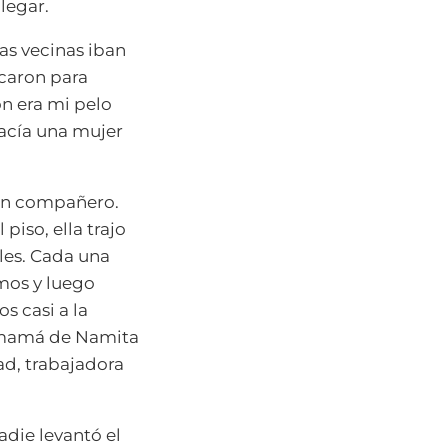
legar.
as vecinas iban
rcaron para
ón era mi pelo
acía una mujer
ran compañero.
iso, ella trajo
les. Cada una
ímos y luego
s casi a la
a mamá de Namita
ad, trabajadora
adie levantó el