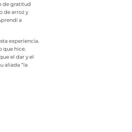
 de gratitud
o de arroz y
 Aprendí a
sta experiencia.
o que hice.
ue el dar y el
u aliada “la