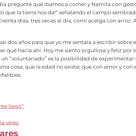
 día pregunté qué íbamos a comer y Namita con gesto
 ¡lo que la tierra nos da!” señalando el campo sembrad
reinta días, tres veces al día, comí acelga con arroz.
ar dos años para que yo me sentara a escribir sobre e
r qué hacía ahí. Hoy me siento orgullosa y feliz por l
un “voluntariado” es la posibilidad de experimentar q
isma cosa; que la edad no existe; que con amor y con s
falibles.
nte llegó”
la vejez
lares