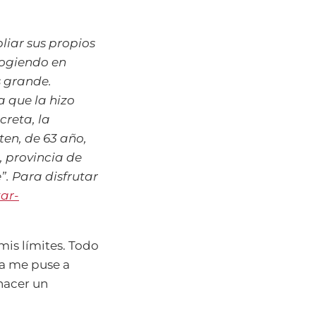
liar sus propios
cogiendo en
 grande.
a que la hizo
reta, la
ten, de 63 año,
, provincia de
”. Para disfrutar
tar-
mis límites. Todo
a me puse a
hacer un