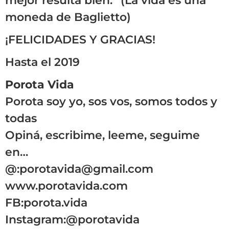
mejor resulta bien.” (La vida es una
moneda de Baglietto)
¡FELICIDADES Y GRACIAS!
Hasta el 2019
Porota Vida
Porota soy yo, sos vos, somos todos y
todas
Opiná, escribime, leeme, seguime
en…
@:
porotavida@gmail.com
www.porotavida.com
FB:porota.vida
Instagram:
@porotavida