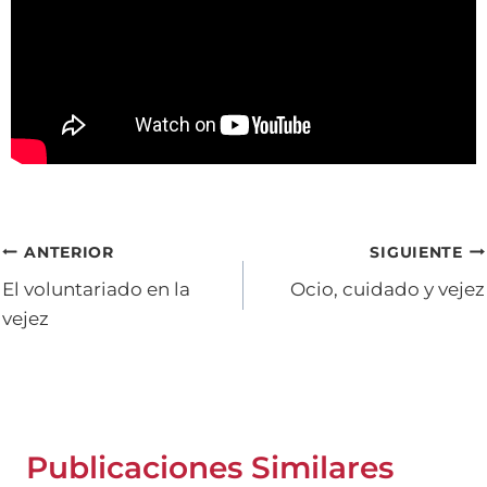
Navegación
ANTERIOR
SIGUIENTE
El voluntariado en la
Ocio, cuidado y vejez
de
vejez
entradas
Publicaciones Similares