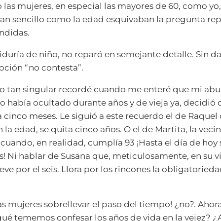
las mujeres, en especial las mayores de 60, como yo,
tan sencillo como la edad esquivaban la pregunta r
ndidas.
biduría de niño, no reparó en semejante detalle. Sin 
opción “no contesta”.
io tan singular recordé cuando me enteré que mi abu
o había ocultado durante años y de vieja ya, decidió
a cinco meses. Le siguió a este recuerdo el de Raquel
la edad, se quita cinco años. O el de Martita, la vecin
 cuando, en realidad, cumplía 93 ¡Hasta el día de hoy s
s! Ni hablar de Susana que, meticulosamente, en su 
ve por el seis. Llora por los rincones la obligatorieda
as mujeres sobrellevar el paso del tiempo! ¿no?. Ahora
qué tememos confesar los años de vida en la vejez?