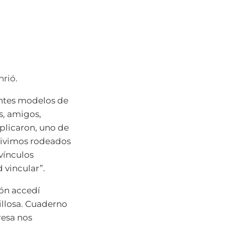
nrió.
entes modelos de
s, amigos,
xplicaron, uno de
 vivimos rodeados
vínculos
d vincular”.
ión accedí
illosa. Cuaderno
resa nos