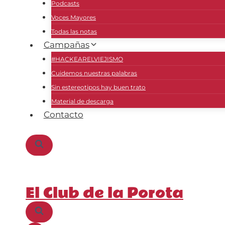
Podcasts
Voces Mayores
Todas las notas
Campañas
#HACKEARELVIEJISMO
Cuidemos nuestras palabras
Sin estereotipos hay buen trato
Material de descarga
Contacto
El Club de la Porota