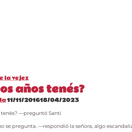
e la vejez
os años tenés?
da
11/11/2016
18/04/2023
 tenés?
—preguntó Santi
 no se pregunta.
—respondió la señora, algo escandali