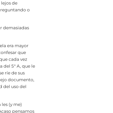
 lejos de
epreguntando o
dar demasiadas
ela era mayor
 confesar que
 que cada vez
a del 5° A, que le
e ríe de sus
viejo documento,
d del uso del
 les (y me)
 ¿Acaso pensamos