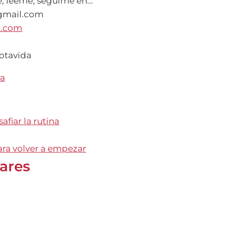
e, leeme, seguime en…
gmail.com
a.com
otavida
ba
safiar la rutina
para volver a empezar
lares