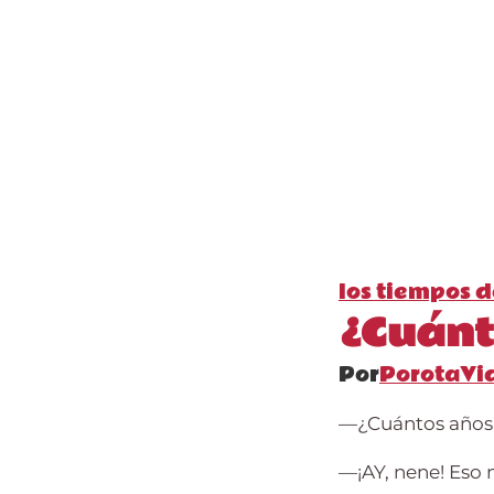
los tiempos d
¿Cuánt
Por
PorotaVi
—
¿Cuántos años
—
¡AY, nene! Eso