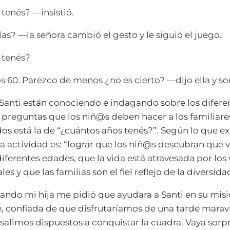
 tenés?
—insistió.
das?
—la señora cambió el gesto y le siguió el juego.
 tenés?
 60. Parezco de menos ¿no es cierto?
—dijo ella y so
 Santi están conociendo e indagando sobre los difer
as preguntas que los niñ@s deben hacer a los familiare
dos está la de “¿cuántos años tenés?”. Según lo que e
 la actividad es: “lograr que los niñ@s descubran que
iferentes edades, que la vida está atravesada por los 
es y que las familias son el fiel reflejo de la diversida
ando mi hija me pidió que ayudara a Santi en su mis
 confiada de que disfrutaríamos de una tarde marav
 salimos dispuestos a conquistar la cuadra. Vaya sorp