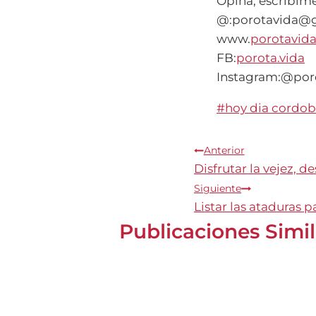
Opiná, escribim
@:porotavida@
www.
porotavid
FB:
porota.vida
Instagram:@por
Etiquetas
#
hoy dia cordo
de
la
Navegación
Anterior
entrada:
Disfrutar la vejez, de
de
Siguiente
Listar las ataduras 
entradas
Publicaciones Simi