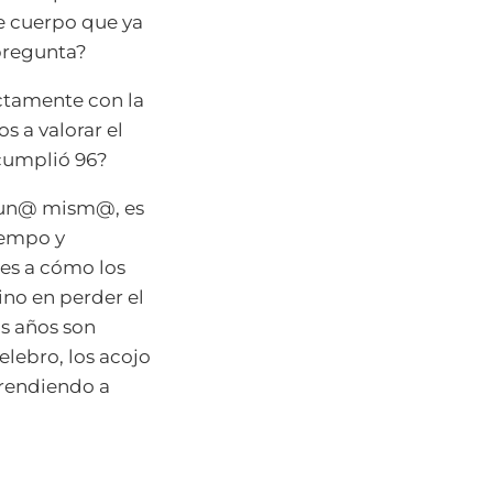
se cuerpo que ya
 pregunta?
ctamente con la
s a valorar el
cumplió 96?
a un@ mism@, es
iempo y
es a cómo los
no en perder el
os años son
elebro, los acojo
prendiendo a