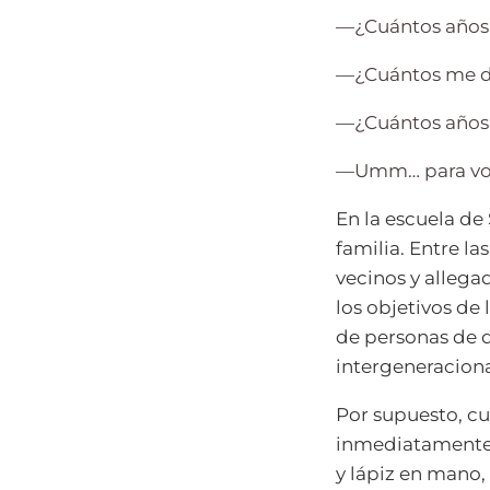
—
¿Cuántos años
—
¿Cuántos me 
—
¿Cuántos años
—
Umm… para vos
En la escuela de
familia. Entre l
vecinos y allega
los objetivos de
de personas de d
intergeneracional
Por supuesto, cu
inmediatamente,
y lápiz en mano,